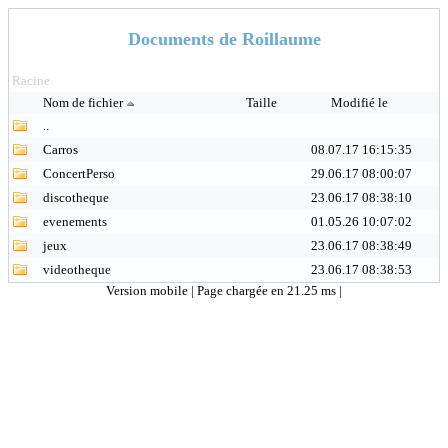
Documents de Roillaume
Racine
Nom de fichier
Taille
Modifié le
..
Carros
08.07.17 16:15:35
ConcertPerso
29.06.17 08:00:07
discotheque
23.06.17 08:38:10
evenements
01.05.26 10:07:02
jeux
23.06.17 08:38:49
videotheque
23.06.17 08:38:53
Version mobile
| Page chargée en 21.25 ms |